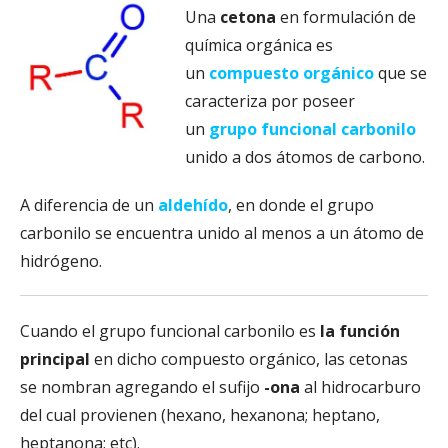
Una
cetona
en formulación de
química orgánica es
un
compuesto orgánico
que se
caracteriza por poseer
un
grupo funcional
carbonilo
unido a dos átomos de carbono.
A diferencia de un
aldehído
, en donde el grupo
carbonilo se encuentra unido al menos a un átomo de
hidrógeno.
​Cuando el grupo funcional carbonilo es
la función
principal
en dicho compuesto orgánico, las cetonas
se nombran agregando el sufijo
-ona
al hidrocarburo
del cual provienen (hexano, hexanona; heptano,
heptanona; etc).