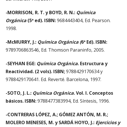
-MORRISON, R. T. y BOYD, R. N.:
Química
Orgánica
(5ª ed). ISBN:
9684443404, Ed. Pearson.
1998.
-McMURRY, J.:
Química Orgánica (
6ª Ed). ISBN:
9789706863546, Ed. Thomson Paraninfo, 2005.
-SEYHAN EGE:
Química Orgánica
. Estructura y
Reactividad. (2 vols). ISBN;
9788429170634 y
9788429170641. Ed. Reverté. Barcelona, 1997.
-SOTO, J. L.:
Química Orgánica
. Vol. I. Conceptos
básicos. ISBN:
9788477383994, Ed. Síntesis, 1996.
-CONTRERAS LÓPEZ, A.; GÓMEZ ANTÓN, M. R.;
MOLERO MENESES, M. y SARDÁ HOYO, J.:
Ejercicios y