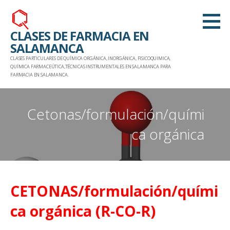
Saltar
al
CLASES DE FARMACIA EN
contenido
SALAMANCA
CLASES PARTICULARES DE QUÍMICA ORGÁNICA, INORGÁNICA, FISICOQUIMICA,
QUÍMICA FARMACEÚTICA,TÉCNICAS INSTRUMENTALES EN SALAMANCA PARA
FARMACIA EN SALAMANCA.
Cetonas/formulación/quími
ca orgánica
CETONAS/formulación/quími
ca orgánica (R-CO-R)