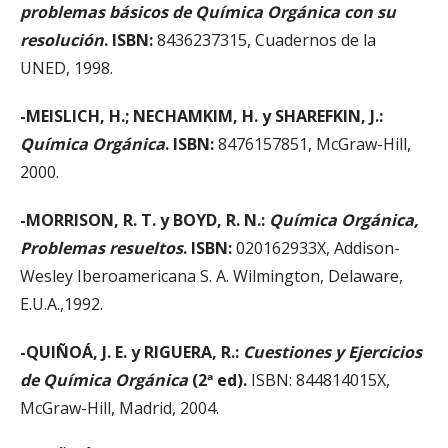
problemas básicos de Química Orgánica con su
resolución
. ISBN:
8436237315, Cuadernos de la
UNED, 1998.
-MEISLICH, H.; NECHAMKIM, H. y SHAREFKIN, J.:
Química Orgánica
. ISBN:
8476157851, McGraw-Hill,
2000.
-MORRISON, R. T. y BOYD, R. N.:
Química Orgánica,
Problemas resueltos
. ISBN:
020162933X, Addison-
Wesley Iberoamericana S. A. Wilmington, Delaware,
E.U.A.,1992.
-QUIÑOÁ, J. E. y RIGUERA, R.:
Cuestiones y Ejercicios
de Química Orgánica
(2ª ed).
ISBN: 844814015X,
McGraw-Hill, Madrid, 2004.