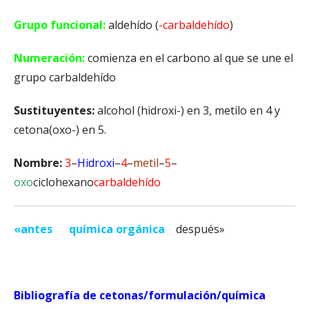
Grupo funcional:
aldehído (
-carbaldehído
)
Numeración:
comienza en el carbono al que se une el
grupo carbaldehído
Sustituyentes:
alcohol (hidroxi-) en 3, metilo en 4 y
cetona(oxo-) en 5.
Nombre:
3
–
Hidroxi
–
4
–
metil
–
5
–
oxo
ciclohexano
carbaldehído
«antes
química orgánica
después
»
Bibliografía de cetonas/formulación/química