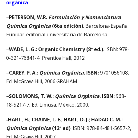
orgánica
–
PETERSON, W.R.
Formulación y Nomenclatura
Química Orgánica
(6ta edición)
. Barcelona-España:
Eunibar-editorial universitaria de Barcelona.
–
WADE, L. G.: Organic Chemistry (8ª ed.)
. ISBN: 978-
0-321-76841-4, Prentice Hall, 2012.
–
CAREY, F. A.:
Química Orgánica
. ISBN:
9701056108,
Ed. McGraw-Hill, 2006.GRAHAM
–
SOLOMONS, T. W.:
Química Orgánica
. ISBN:
968-
18-5217-7, Ed. Limusa. México, 2000.
-HART, H.; CRAINE, L. E.; HART, D. J.; HADAD C. M.:
Química Orgánica
(12ª ed)
. ISBN: 978-84-481-5657-2,
Ed. McGraw-Hill, 2007.