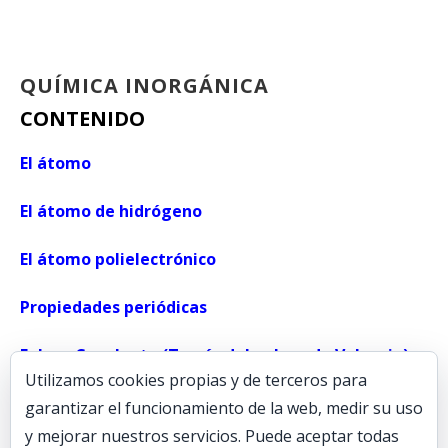
QUÍMICA INORGÁNICA
CONTENIDO
El átomo
El átomo de hidrógeno
El átomo polielectrónico
Propiedades periódicas
Enlace Covalente (Teoría del enlace de Valencia)
Utilizamos cookies propias y de terceros para
Enlace Covalente (Orbitales Moleculares)
garantizar el funcionamiento de la web, medir su uso
y mejorar nuestros servicios. Puede aceptar todas