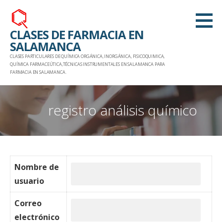
Saltar
al
CLASES DE FARMACIA EN
contenido
SALAMANCA
CLASES PARTICULARES DE QUÍMICA ORGÁNICA, INORGÁNICA, FISICOQUIMICA,
QUÍMICA FARMACEÚTICA,TÉCNICAS INSTRUMENTALES EN SALAMANCA PARA
FARMACIA EN SALAMANCA.
registro análisis químico
Nombre de
usuario
Correo
electrónico