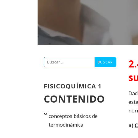
2.
Buscar:
s
FISICOQUÍMICA 1
Dad
CONTENIDO
esta
norm
conceptos básicos de
termodinámica
a)
C