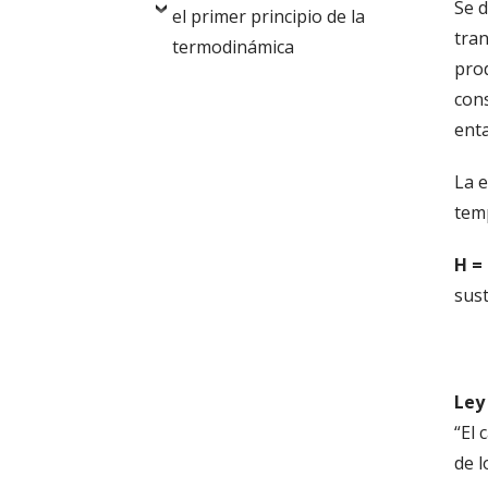
Se d
el primer principio de la
tran
termodinámica
pro
cons
enta
La e
tem
H
= 
sus
Ley
“El 
de l