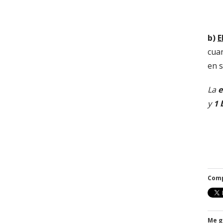
b)
E
cua
en s
La
e
y
1 
Comp
Me g