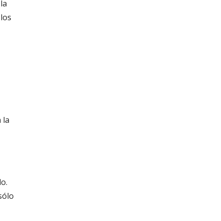
la
 los
 la
o.
sólo