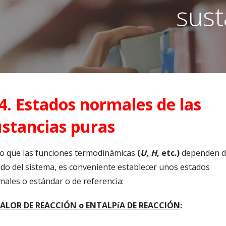
sust
4. Estados normales de las
ustancias puras
o que las funciones termodinámicas
(
U
,
H
, etc.)
dependen d
do del sistema, es conveniente establecer unos estados
ales o estándar o de referencia:
ALOR DE REACCIÓN o ENTALPíA DE REACCIÓN
: