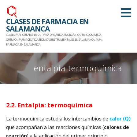
Saltar
al
CLASES DE FARMACIA EN
contenido
SALAMANCA
CLASES PARTICULARES DE QUÍMICA ORGÁNICA, INORGÁNICA, FISICOQUIMICA,
QUÍMICA FARMACEÚTICA,TÉCNICAS INSTRUMENTALES EN SALAMANCA PARA
FARMACIA EN SALAMANCA.
entalpía-termoquímica
2.2. Entalpía: termoquímica
La termoquímica estudia los intercambios de
calor (Q)
que acompañan a las reacciones químicas (
calores de
reacción
) a la aplicación del primer principio.